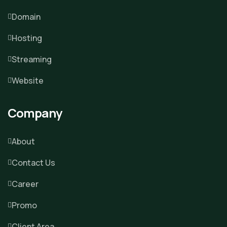
Domain
Hosting
Streaming
Website
Company
About
Contact Us
Career
Promo
Client Area